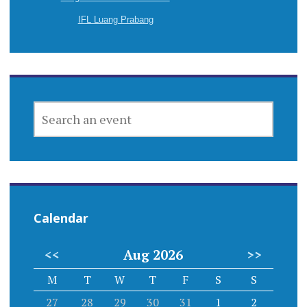
IFL Luang Prabang
SEARCH
AN
EVENT
Calendar
<<
Aug 2026
>>
M
T
W
T
F
S
S
27
28
29
30
31
1
2