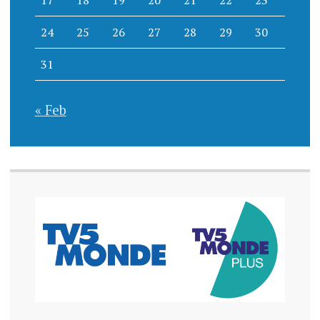
24
25
26
27
28
29
30
31
« Feb