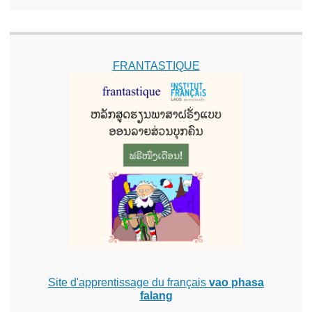
FRANTASTIQUE
Site d'apprentissage du français
vao phasa
falang