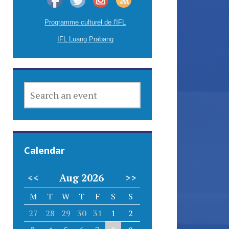
Programme culturel de l'IFL
IFL Luang Prabang
SEARCH
AN
EVENT
Calendar
<<
Aug 2026
>>
M
T
W
T
F
S
S
27
28
29
30
31
1
2