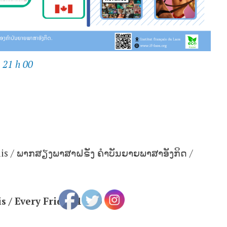
- 21 h 00
lais / ພາກສຽງພາສາຝຣັ່ງ ຄຳບັນຍາຍພາສາອັງກິດ /
s / Every Friday 18:30