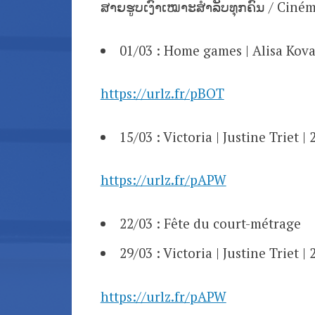
ສາຍຮູບເງົາເໝາະສຳລັບທຸກຄົນ / Ciném
01/03 : Home games | Alisa Kova
https://urlz.fr/pBOT
15/03 : Victoria | Justine Triet 
https://urlz.fr/pAPW
22/03 : Fête du court-métrage
29/03 : Victoria | Justine Triet 
https://urlz.fr/pAPW