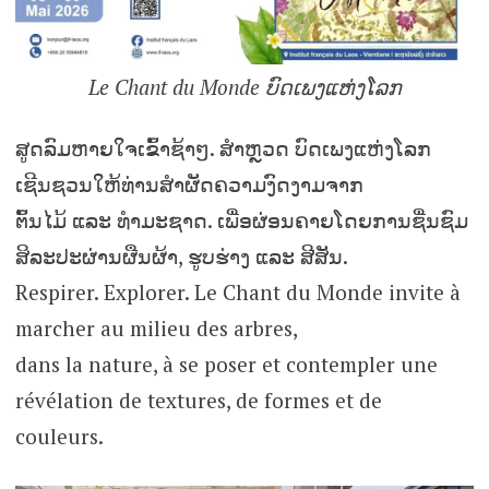
Le Chant du Monde ບົດເພງແຫ່ງໂລກ
ສູດລົມຫາຍໃຈເຂົ້າຊ້າໆ. ສຳຫຼວດ ບົດເພງແຫ່ງໂລກ
ເຊີນຊວນໃຫ້ທ່ານສຳຜັດຄວາມງົດງາມຈາກ
ຕົ້ນໄມ້ ແລະ ທໍາມະຊາດ. ເພື່ອຜ່ອນຄາຍໂດຍການຊື່ນຊົມ
ສິລະປະຜ່ານຜືນຜ້າ, ຮູບຮ່າງ ແລະ ສີສັນ.
Respirer. Explorer. Le Chant du Monde invite à
marcher au milieu des arbres,
dans la nature, à se poser et contempler une
révélation de textures, de formes et de
couleurs.