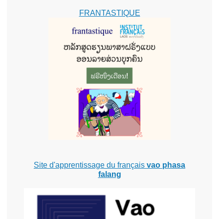
FRANTASTIQUE
Site d'apprentissage du français
vao phasa
falang