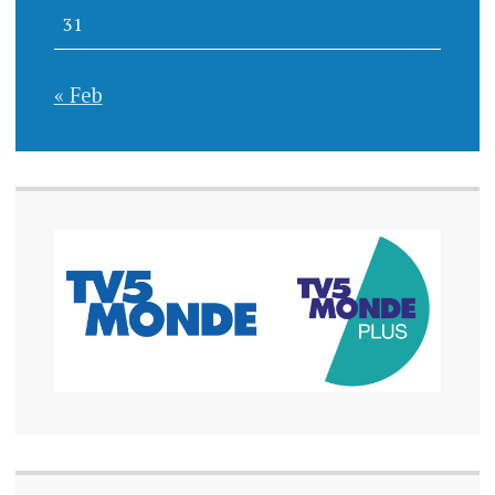
31
« Feb