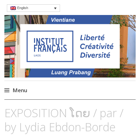
English
Institut français du
Language Courses & cultral events in
Laos
Laos – French Institute
Menu
Skip
EXPOSITION ໂດຍ / par /
to
content
by Lydia Ebdon-Borde