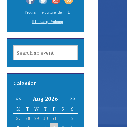
Programme culturel de l'IFL
IFL Luang Prabang
SEARCH
AN
EVENT
Calendar
<<
Aug 2026
>>
M
T
W
T
F
S
S
27
28
29
30
31
1
2