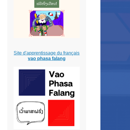
Site d'apprentissage du français
vao phasa falang