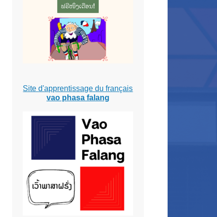
Site d'apprentissage du français
vao phasa falang