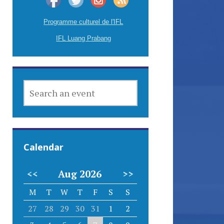
Programme culturel de l'IFL
IFL Luang Prabang
SEARCH
AN
EVENT
Calendar
<<
Aug 2026
>>
M
T
W
T
F
S
S
27
28
29
30
31
1
2