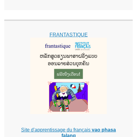
FRANTASTIQUE
Site d'apprentissage du français
vao phasa
falang