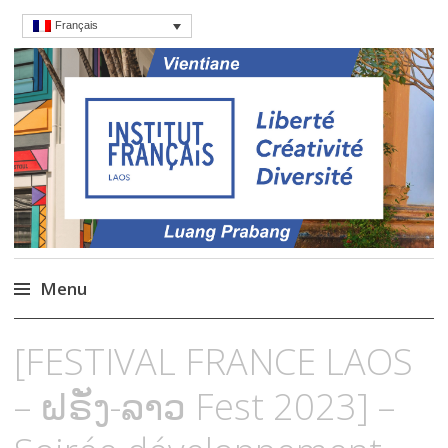
Français
Institut français du
Cours, culture et débats d'idées au Laos
Laos
Menu
Aller
[FESTIVAL FRANCE LAOS
au
contenu
– ຝຣັ່ງ-ລາວ Fest 2023] –
principal