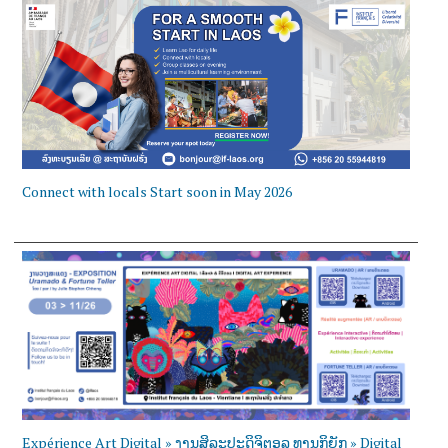
Connect with locals Start soon in May 2026
Expérience Art Digital » ງານສິລະປະດິຈິຕອລ ທານູກິຍັກ » Digital