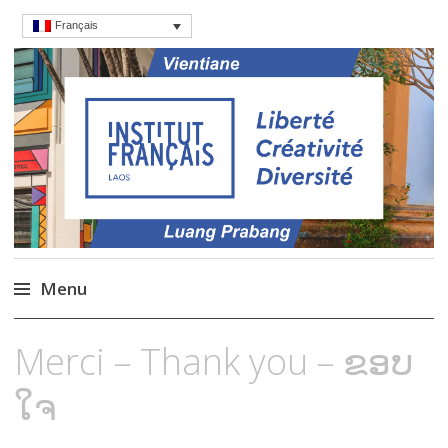
Français
Institut français du
Cours, culture et débats d'idées au Laos
Laos
Menu
Aller
Merci – Thank you – ຂອບ​
au
contenu
ໃຈ
principal