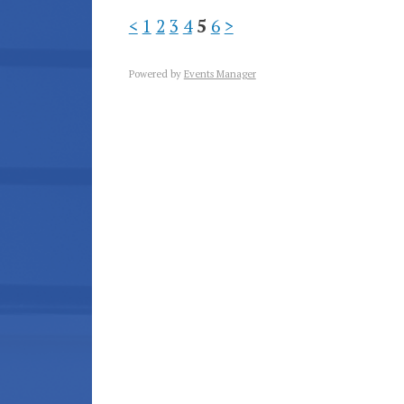
<
1
2
3
4
5
6
>
Powered by
Events Manager