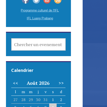
Programme culturel de l'IFL
IFL Luang Prabang
CHERCHER
UN
EVENEMENT
Calendrier
<<
Août 2026
>>
l
m
m
j
v
s
d
27
28
29
30
31
1
2