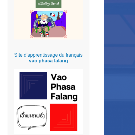
Site d'apprentissage du français
vao phasa falang