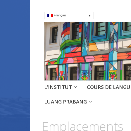
Français
Institut frança
Cours, culture et débats d'
Aller
L’INSTITUT
COURS DE LANGU
au
contenu
LUANG PRABANG
principal
Emplacements