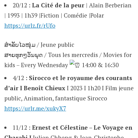
20/12 :
La Cité de la peur
| Alain Berberian
| 1993 | 1h39 |Fiction | Comédie |Polar
https://urlz.fr/rUfo
ສຳລັບໄວໜຸ່ມ / Jeune public
ສາຍທຸກໆວັນພຸດ / Tous les mercredis / Movies for
kids – Every Wednesday
14:00 & 16:30
4/12 :
Sirocco et le royaume des courants
d’air I Benoît Chieux
I 2023 I 1h20 I Film jeune
public, Animation, fantastique Sirocco
https://urlr.me/xukyX7
11/12 :
Ernest et Célestine – Le Voyage en
Charabi I
Julien Chheng & Jean-Christophe