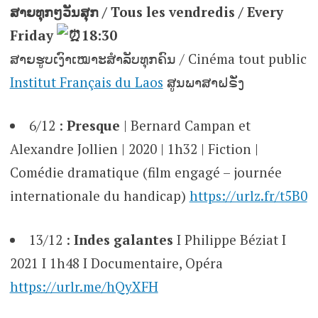
ສາຍທຸກໆວັນສຸກ / Tous les vendredis / Every
Friday
18:30
ສາຍຮູບເງົາເໝາະສຳລັບທຸກຄົນ / Cinéma tout public
Institut Français du Laos
ສູນພາສາຝຣັ່ງ
6/12 :
Presque
| Bernard Campan et
Alexandre Jollien | 2020 | 1h32 | Fiction |
Comédie dramatique (film engagé – journée
internationale du handicap)
https://urlz.fr/t5B0
13/12 :
Indes galantes
I Philippe Béziat I
2021 I 1h48 I Documentaire, Opéra
https://urlr.me/hQyXFH