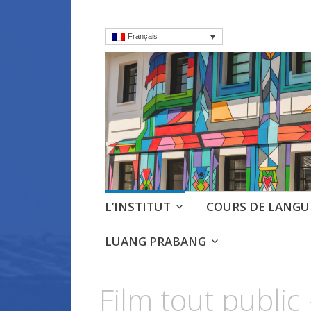
Français
Institut frança
Cours, culture et débats d'
Aller
L’INSTITUT
COURS DE LANGU
au
contenu
LUANG PRABANG
principal
Film tout public