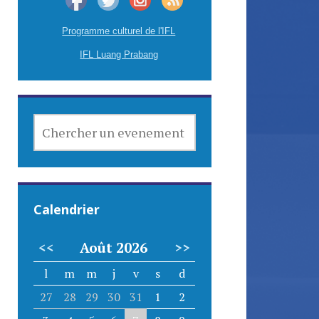
Programme culturel de l'IFL
IFL Luang Prabang
CHERCHER
UN
EVENEMENT
Calendrier
<<
Août 2026
>>
l
m
m
j
v
s
d
27
28
29
30
31
1
2