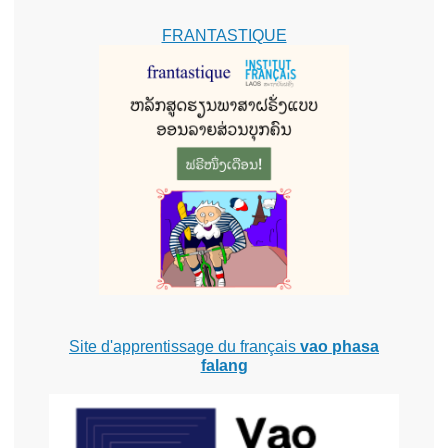
FRANTASTIQUE
Site d'apprentissage du français
vao phasa
falang