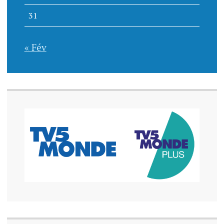
31
« Fév