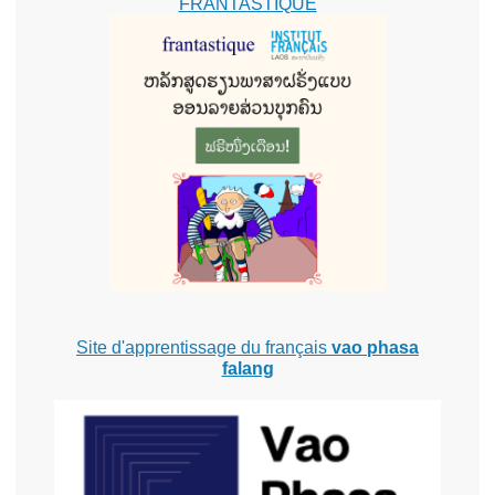
FRANTASTIQUE
Site d'apprentissage du français
vao phasa
falang