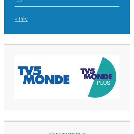
« Fév