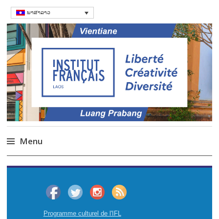
ພາສາລາວ
ສະຖາບັນຝຣັ່ງ
Language Courses & cultral events in
Laos
Menu
Skip
to
content
Programme culturel de l'IFL