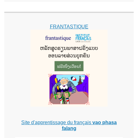
FRANTASTIQUE
Site d'apprentissage du français
vao phasa
falang