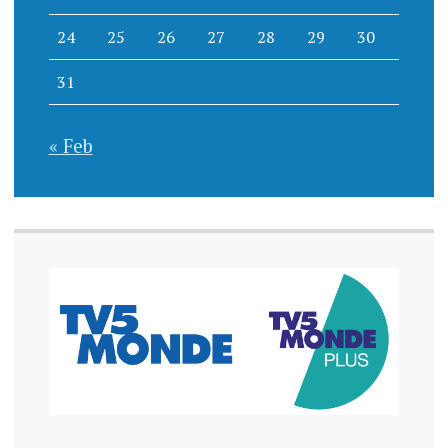
24
25
26
27
28
29
30
31
« Feb