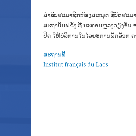
ສຳລັບ
ສະມາຊິກຫ້ອງສະໝຸດ ທີ່ບັດສະມາ
ສະຖາບັນຝຣັ່ງ ທີ່ ນະຄອນຫຼວງວຽງຈັນ
ຈ
ປິດ ໃຫ້ບໍລິການໃນໄລຍະການພັກລັອກ 
ສະຖານທີ່
Institut français du Laos