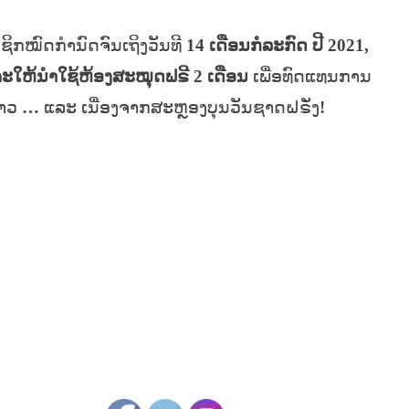
ຊິກໝົດກຳນົດຈົນເຖິງ
ວັນທີ
14
ເດືອນກໍລະກົດ ປີ
2021,
ະໃຫ້ນຳໃຊ້ຫ້ອງສະໝຸດຟຣີ
2
ເດືອນ
ເພື່ອທົດແທນການ
ດາວ
…
ແລະ ເນື່ອງຈາກສະຫຼອງບຸນວັນຊາດຝຣັ່ງ
!