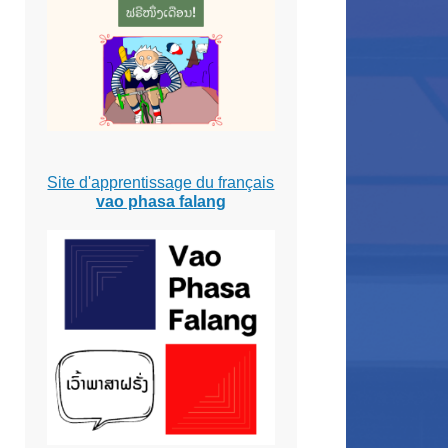
Site d'apprentissage du français
vao phasa falang