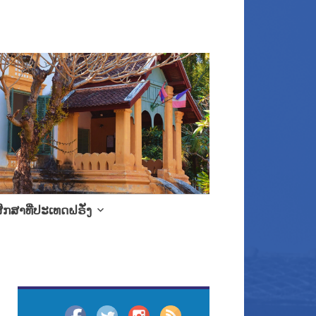
ຶກສາທີ່ປະເທດຝຣັ່ງ