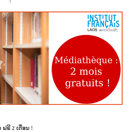
ດ ຟຣີ
2
ເດືອນ
!