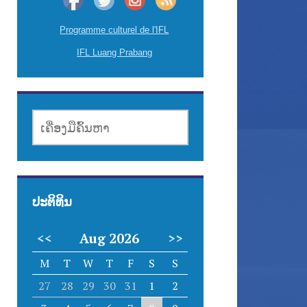
Programme culturel de l'IFL
IFL Luang Prabang
ເຄື່ອງມື
ຄົ້ນຫາ
ປະຕິທິນ
<<
Aug 2026
>>
M
T
W
T
F
S
S
27
28
29
30
31
1
2