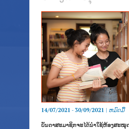
14/07/2021 - 30/09/2021
|
ຫມົດ​ມື້
ບັນດາສະມາຊິກຈະໄດ້ນຳໃຊ້ຫ້ອງສະໝຸ