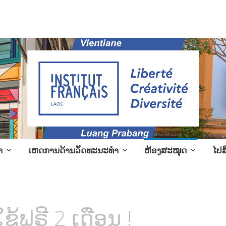
l events in Laos
າ
ເຫດການດ້ານວັດທະນະທຳ
ຫ້ອງສະໝຸດ
ໄປສ
້ຟຣີ 2 ເດືອນ !