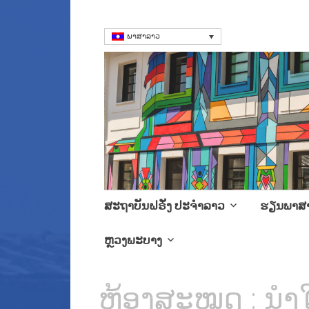
ພາສາລາວ
ສະຖາບັນຝຣັ່ງ
Language Courses & cultra
Skip
ສະຖາບັນຝຣັ່ງ ປະຈໍາລາວ
ຮຽນພາສ
to
content
ຫຼວງພະບາງ
ຫ້ອງສະໝຸດ : ນຳໃຊ