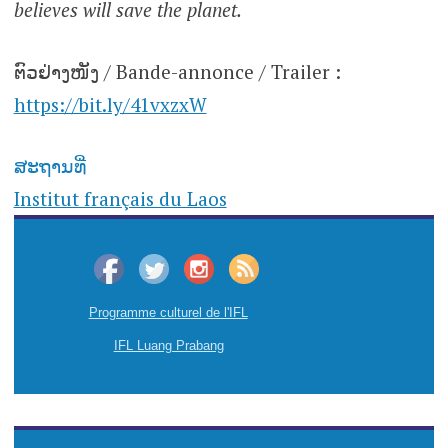
believes will save the planet.
ຕົວຢ່າງໜັງ / Bande-annonce / Trailer :
https://bit.ly/41vxzxW
ສະຖານທີ່
Institut français du Laos
Programme culturel de l'IFL
IFL Luang Prabang