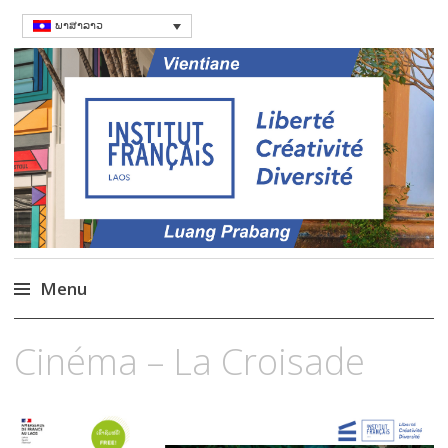
ພາສາລາວ
ສະຖາບັນຝຣັ່ງ
Language Courses & cultral events in
Laos
Menu
Skip
Cinéma – La Croisade
to
content