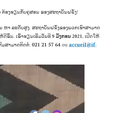
ວ ຕ້ອງຮຽນກັບຄູສອນ ຂອງສະຖາບັນຝຣັ່ງ
!
ນ ຫາ ລະດັບສູງ
.
ສະຖາບັນຝຣັ່ງຂອງພວກເຮົາສາມາດ
ດີຂຶ້ນ
.
ເຂົ້າຮຽນເລີ່ມວັນທີ
9
ມັງກອນ
2021.
ເປີດໃຫ້
021 21 57 64
ou
accueil@if-
ເຕີມສາມາດຕິດຕໍ່່
: