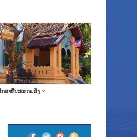
ຶກສາທີ່ປະເທດຝຣັ່ງ