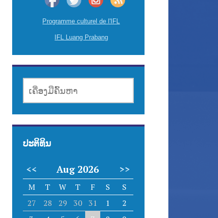
Programme culturel de l'IFL
IFL Luang Prabang
ເຄື່ອງມື
ຄົ້ນຫາ
ປະຕິທິນ
<<
Aug 2026
>>
M
T
W
T
F
S
S
27
28
29
30
31
1
2