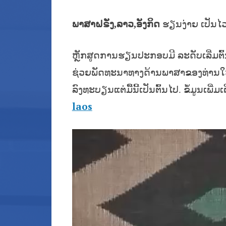
ພາສາຝຣັ່ງ
,
ລາວ
,
ອັງກິດ
ຮຽນງ່າຍ ເປັນໄ
ຫຼັກສູດການຮຽນປະກອບມີ ລະດັບເລີ່ມຕົ້
ຊ່ວຍພັດທະນາທາງດ້ານພາສາຂອງທ່ານໃຫ້
ລົງທະບຽນແຕ່ມື້ນີ້ເປັນຕົ້ນໄປ. ຂໍ້ມູນເພີ່ມ
laos
Video
Player