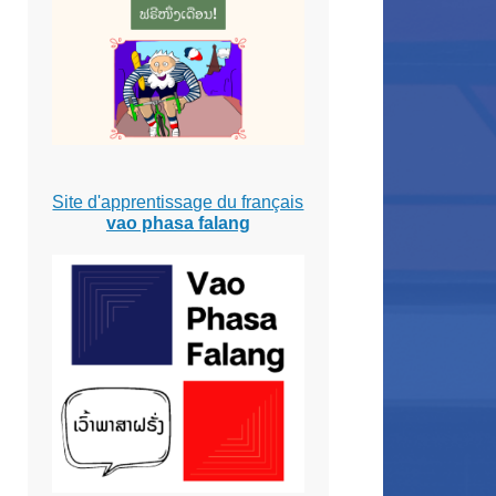
Site d'apprentissage du français
vao phasa falang