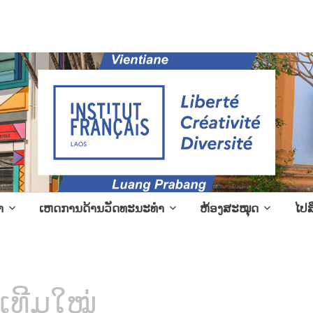
l events in Laos
າ
ເຫດການດ້ານວັດທະນະທຳ
ຫ້ອງສະໝຸດ
ໄປສ
ເທີມໃໝ່