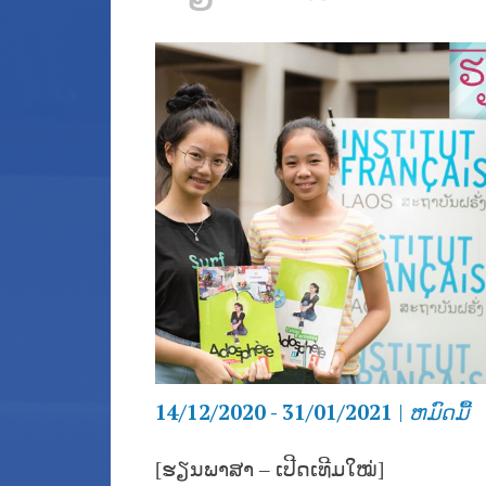
14/12/2020 - 31/01/2021
|
ຫມົດ​ມື້
[ຮຽນພາສາ – ເປີດເທີມໃໝ່
]