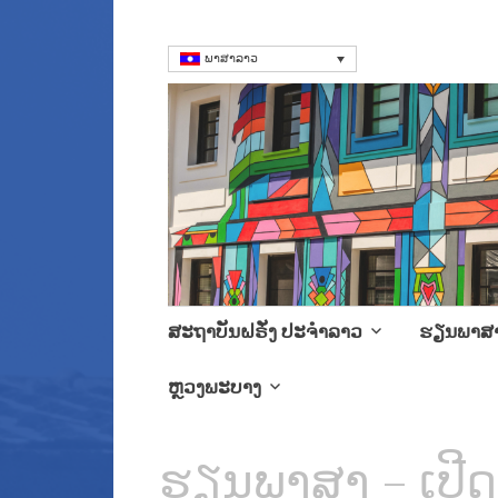
ພາສາລາວ
ສະຖາບັນຝຣັ່ງ
Language Courses & cultra
Skip
ສະຖາບັນຝຣັ່ງ ປະຈໍາລາວ
ຮຽນພາສ
to
content
ຫຼວງພະບາງ
ຮຽນພາສາ – ເປີດ