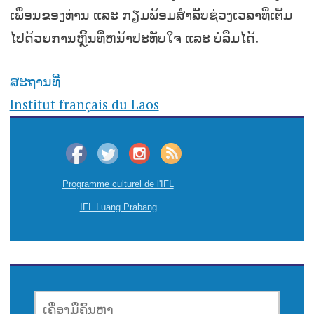
ເພື່ອນຂອງທ່ານ ແລະ ກຽມພ້ອມສໍາລັບຊ່ວງເວລາທີ່ເຕັມ
ໄປດ້ວຍການຫຼີ້ນທີ່ຫນ້າປະທັບໃຈ ແລະ ບໍ່ລືມໄດ້.
ສະຖານທີ່
Institut français du Laos
Programme culturel de l'IFL
IFL Luang Prabang
ເຄື່ອງມື