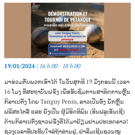
19/01/2024
|
16 h 00 - 18 h 00
ມາຮ່ວມກັບພວກເຮົາໄດ້ ໃນວັນສຸກທີ 19 ມັງກອນນີ້ ເວລາ
16 ໂມງ ທີ່ສະຖາບັນຝຣັ່ງ ເພື່ອຮັບຊົມການສາທິດການຫຼີ້ນ
ກິລາເປຕັງ ໂດຍ Tanguy Penin, ລາວເປັນທັງ ນັກຫຼີ້ນ
ຟຣີສະໄຕລ໌ ແລະ ຍັງເປັນ ຜູ້ມີອິດທິພົນ (ອີນຟລູເອັນເຊີ)
ດ້ານກິລາເປຕັງຊາວຝຣັ່ງທີ່ໄດ້ມາຢ້ຽມຢາມປະເທດລາວ!
ຊ່ວງເວລາທີ່ປະທັບໃຈລໍຖ້າທ່ານຢູ່, ຢ່າລືມເຊີນຊວນໝູ