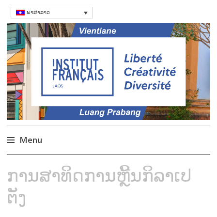
ພາສາລາວ
ສະຖາບັນຝຣັ່ງ
Language Courses & cultral events in
Laos
Menu
Skip
ການສາທິດການຫຼີ້ນກິລາເປ
to
content
ຕັງ