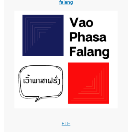
falang
FLE