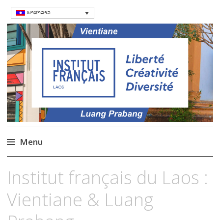
ພາສາລາວ
ສະຖາບັນຝຣັ່ງ
Language Courses & cultral events in
Laos
Menu
Skip
Institut français du Laos :
to
content
Vientiane & Luang