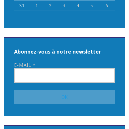
l
31
1
2
3
4
5
6
e
Abonnez-vous à notre newsletter
E-MAIL
*