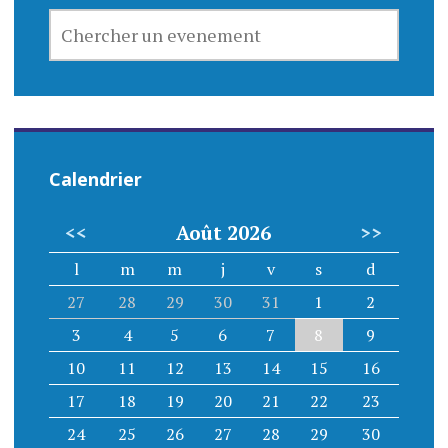
o
CHERCHER
n
UN
EVENEMENT
d
e
l
Calendrier
’
<<
Août 2026
>>
a
l
m
m
j
v
s
d
r
27
28
29
30
31
1
2
t
3
4
5
6
7
8
9
i
10
11
12
13
14
15
16
17
18
19
20
21
22
23
c
24
25
26
27
28
29
30