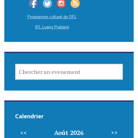
g
Programme culturel de l'IFL
a
IFL Luang Prabang
t
i
o
n
CHERCHER
UN
d
EVENEMENT
e
l
Calendrier
’
a
<<
Août 2026
>>