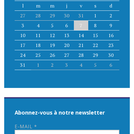
r
l
m
m
j
v
s
d
t
27
28
29
30
31
1
2
3
4
5
6
7
8
9
i
10
11
12
13
14
15
16
c
17
18
19
20
21
22
23
l
24
25
26
27
28
29
30
e
31
1
2
3
4
5
6
Abonnez-vous à notre newsletter
E-MAIL
*