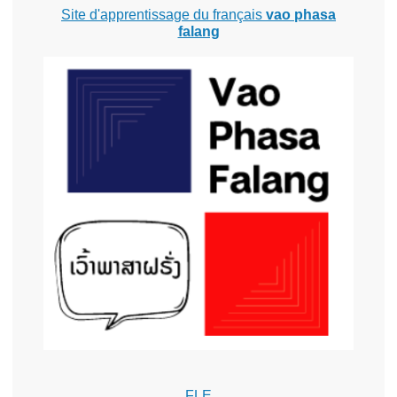
Site d'apprentissage du français
vao phasa
falang
FLE