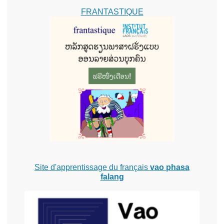
FRANTASTIQUE
Site d'apprentissage du français
vao phasa
falang