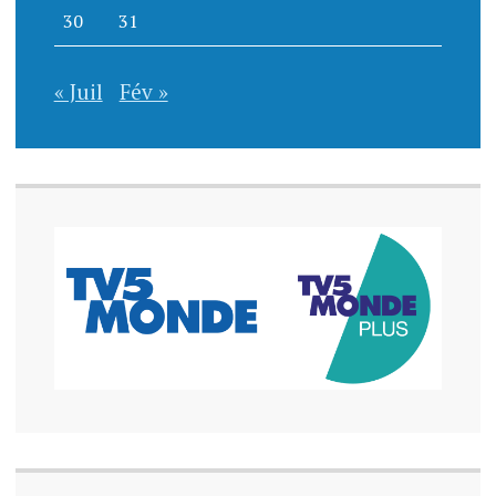
30
31
« Juil
Fév »