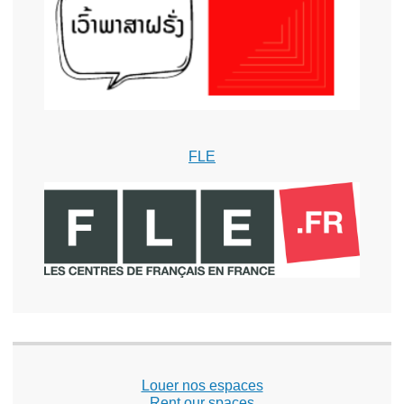
FLE
Louer nos espaces
Rent our spaces