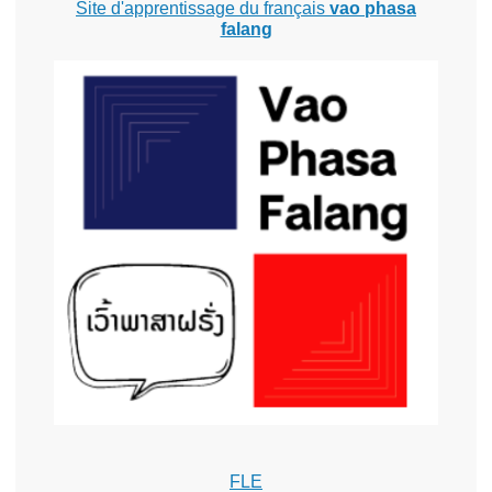
Site d'apprentissage du français
vao phasa
falang
FLE