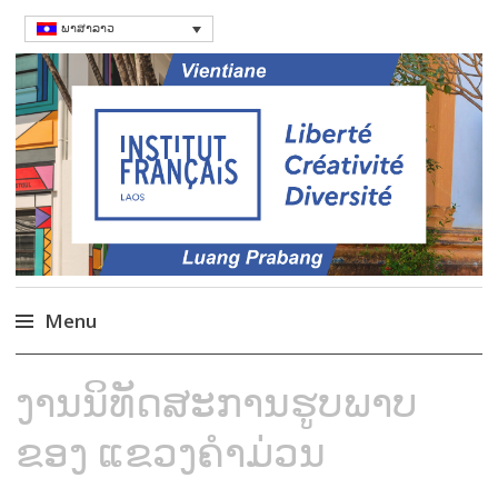
ພາສາລາວ
ສະຖາບັນຝຣັ່ງ
Language Courses & cultral events in
Laos
Menu
Skip
ງານນິທັດສະການຮູບພາບ
to
content
ຂອງ ແຂວງຄຳມ່ວນ