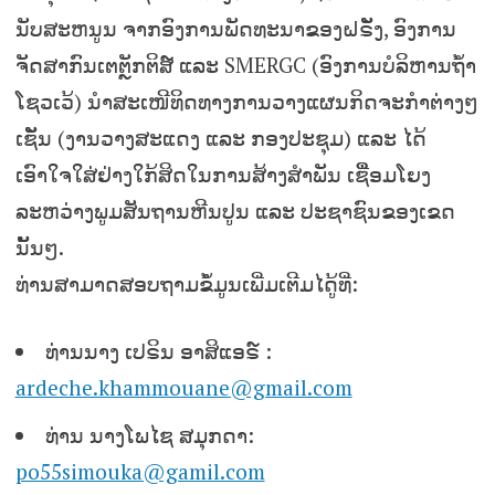
ນັບສະຫນູນ ຈາກອົງການພັດທະນາຂອງຝຣັັ່ງ, ອົງການ
ຈັດສາກົນເຕຕຼັກຕິສ໌ ແລະ SMERGC (ອົງການບໍລິຫານຖໍ້າ
ໂຊວເວ້) ນຳສະເໜີທິດທາງການວາງແຜນກິດຈະກຳຕ່າງໆ
ເຊັັ່ນ (ງານວາງສະແດງ ແລະ ກອງປະຊຸມ) ແລະ ໄດ້
ເອົາໃຈໃສ່ຢ່າງໃກ້ສິດໃນການສ້າງສຳພັນ ເຊືີ່ອມໂຍງ
ລະຫວ່າງພູມສັນຖານຫີນປູນ ແລະ ປະຊາຊົນຂອງເຂດ
ນັັ້ນໆ.
ທ່ານສາມາດສອບຖາມຂໍໍ້ມູນເພີ່ມເຕີມໄດູ້ທີ່:
ທ່ານນາງ ເປຣິນ ອາສິແອຣ໌ :
ardeche.khammouane@gmail.com
ທ່ານ ນາງໂພໄຊ ສມຸກດາ:
po55simouka@gamil.com