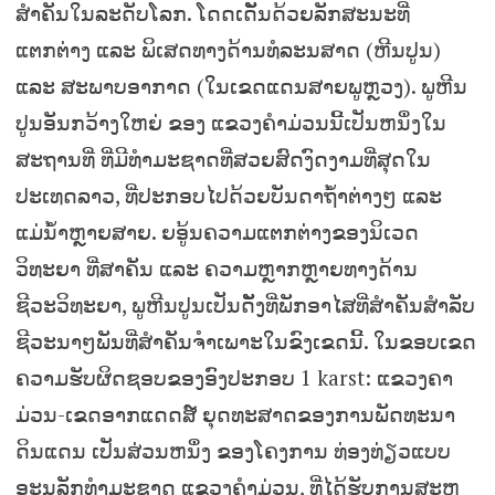
ສຳຄັນໃນລະດັບໂລກ. ໂດດເດັັ່ນດ້ວຍລັກສະນະທີ່
ແຕກຕ່າງ ແລະ ພິເສດທາງດ້ານທໍລະນສາດ (ຫີນປູນ)
ແລະ ສະພາບອາກາດ (ໃນເຂດແດນສາຍພູຫຼວງ). ພູຫີນ
ປູນອັນກວ້າງໃຫຍ່ ຂອງ ແຂວງຄຳມ່ວນນີ້ເປັນຫນຶ່ງໃນ
ສະຖານທີ່ ທີ່ມີທຳມະຊາດທີ່ສວຍສົດງົດງາມທີ່ສຸດໃນ
ປະເທດລາວ, ທີ່ປະກອບໄປດ້ວຍບັນດາຖໍ້າຕ່າງໆ ແລະ
ແມ່ນໍ້າຫຼາຍສາຍ. ຍອູ້ນຄວາມແຕກຕ່າງຂອງນິເວດ
ວິທະຍາ ທີ່ສາຄັນ ແລະ ຄວາມຫຼາກຫຼາຍທາງດ້ານ
ຊີວະວິທະຍາ, ພູຫີນປູນເປັນດັັ່ງທີ່ພັກອາໄສທີ່ສຳຄັນສຳລັບ
ຊີວະນາໆພັນທີ່ສຳຄັນຈຳເພາະໃນຂົງເຂດນີ້. ໃນຂອບເຂດ
ຄວາມຮັບຜິດຊອບຂອງອົງປະກອບ 1 karst: ແຂວງຄາ
ມ່ວນ-ເຂດອາກແດດສ໌ ຍຸດທະສາດຂອງການພັດທະນາ
ດິນແດນ ເປັນສ່ວນຫນຶ່ງ ຂອງໂຄງການ ທ່ອງທ່ຽວແບບ
ອະນຸລັກທຳມະຊາດ ແຂວງຄຳມ່ວນ, ທີ່ໄດ້ຮັບການສະຫ