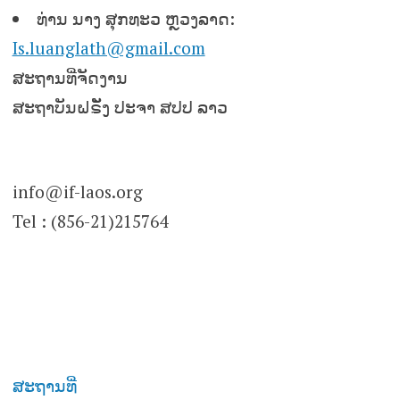
ທ່ານ ນາງ ສຸກທະວ ຫຼວງລາດ:
Is.luanglath@gmail.com
ສະຖານທີ່ຈັດງານ
ສະຖາບັນຝຣັັ່ງ ປະຈາ ສປປ ລາວ
info@if-laos.org
Tel : (856-21)215764
ສະຖານທີ່