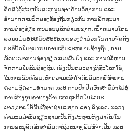
ຕິດສ໌ໄດູ້ສະຫນັບສະຫນູນທາງດ້ານວິຊາການ ແລະ
ອຳນາດການປົກຄອງທ້ອງຖິີ່ນກ່ຽວກັບ ການພັດທະນາ
ການທ່ອງທ່ຽວ ເເບບອະນຸລັກທຳມະຊາດ. ເປົົ້າຫມາຍໂດຍ
ລວມແມ່ນສະຫນັບສະຫນູນແຂວງຄຳມ່ວນໃນການຈັດຕັັ້ງ
ປະຕິບັດໃນຮູບແບບການເສີມຂະຫຍາຍທ້ອງຖິີ່ນ, ການ
ພັດທະນາການທ່ອງທ່ຽວແບບຍືນຍົງ ແລະ ການບໍລິຫານ
ຈັດການໃນຂັັ້ນທ້ອງຖິີ່ນ. ເຊິິ່ງເປັນແນວທາງທີ່ທົ່ວໂລກໃຊ້
ໃນການຂັບເຄືີ່ອນ, ທຳຄວາມເຂົັ້າໃຈກັບບັນຫາທີ່ທ້າທາຍ
ຄວາມຮູູ້ຄວາມສາມາດ ແລະ ການປົກປັກຮັກສາທີ່ນຳໄປສູ່
ການສ້າງຄຸນຄ່າທາງດ້ານເສດຖະກິດໃນໄລຍະ
ຍາວ,ພາຍໃຕ້ພື້ນທີ່ທາງທຳມະຊາດ ຂອງ ຂົງເຂດ. ແຂວງ
ຄຳມ່ວນສຳລັບຊ່ຽວຊານເປັນດັັ່ງສະຖານທີ່ໆສາຄັນໃນ
ການອະນຸລັກຮັກສາບັນດາຊີວະນາໆພັນທີ່ຈຳເປັນ ແລະ