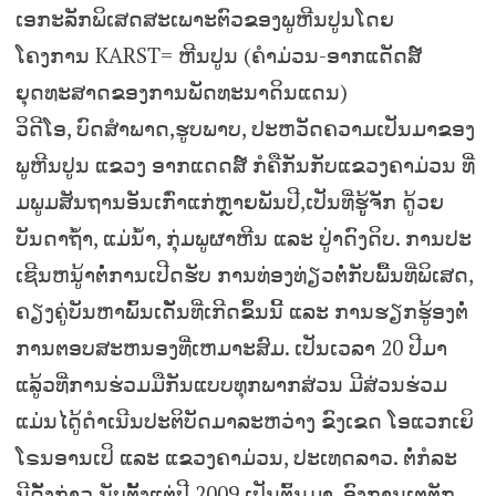
ເອກະລັກພິເສດສະເພາະຕົວຂອງພູຫີນປູນໂດຍ
ໂຄງການ KARST= ຫີນປູນ (ຄຳມ່ວນ-ອາກແດັດສ໌
ຍຸດທະສາດຂອງການພັດທະນາດິນແດນ)
ວິດີໂອ, ບົດສຳພາດ,ຮູບພາບ, ປະຫວັດຄວາມເປັນມາຂອງ
ພູຫີນປູນ ແຂວງ ອາກແດດສ໌ ກໍຄືກັນກັບແຂວງຄາມ່ວນ ທີ່
ມພູມສັນຖານອັນເກົ່າແກ່ຫຼາຍພັນປີ,ເປັນທີ່ຮູູ້ຈັກ ດູ້ວຍ
ບັນດາຖໍ້າ, ແມ່ນ້ຳ, ກຸ່ມພູຜາຫີນ ແລະ ປູ່າດົງດິບ. ການປະ
ເຊີນຫນູ້າຕໍໍ່ການເປີດຮັບ ການທ່ອງທ່ຽວຕໍໍ່ກັບພື້ນທີ່ພິເສດ,
ຄຽງຄູ່ບັນຫາພົ້ນເດັັ່ນທີ່ເກີດຂຶ້ນນີ້ ແລະ ການຮຽກຮູ້ອງຕໍໍ່
ການຕອບສະຫນອງທີ່ເຫມາະສົມ. ເປັນເວລາ 20 ປີມາ
ແລູ້ວທີ່ການຮ່ວມມືກັນແບບທຸກພາກສ່ວນ ມີສ່ວນຮ່ວມ
ແມ່ນໄດູ້ດຳເນີນປະຕິບັດມາລະຫວ່າງ ຂົງເຂດ ໂອແວກເຍິ
ໂຣນອານເປິ ແລະ ແຂວງຄາມ່ວນ, ປະເທດລາວ. ຕໍໍ່ກໍລະ
ນີດັັ່ງກ່າວ,ນັບຕັັ້ງແຕ່ປີ 2009 ເປັນຕົ້ນມາ, ອົງການເຕຕຼັກ