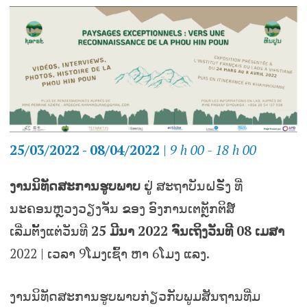
25/03/2022 - 08/04/2022
|
9 h 00 - 18 h 00
ງານນິທັດສະການຮູບພາບ
ຢູູ່ ສະຖາບັນຝຣັັ່ງ ທີ່
ນະຄອນຫຼວງວຽງຈັນ ຂອງ ອົງການເຕຕຼັກຕິສ໌
ເລີ່ມຕັັ້ງແຕ່ວັນທີ
25
ມີນາ
2022
ຈົນເຖິງວັນທີ
08
ເມສາ
2022 | ເວລາ 9ໂມງເຊົ້າ ຫາ 6ໂມງ ແລງ.
ງານນິທັດສະການຮູບພາບກ່ຽວກັບພູມສັນຖານທີ່ມ