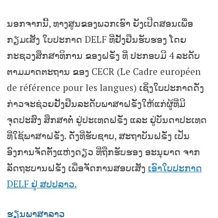
ນອກຈາກນີ້, ທາງສູນຂອງພວກເຮົາ ຍັງເປີດສອນເພື່ອ
ກຽມເສັງ ໃບປະກາດ DELF ທີ່ຢັ້ງຢືນຮັບຮອງ ໂດຍ
ກະຊວງສຶກສາທິການ ຂອງຝຣັ່ງ ທີ່ ປະກອບມີ 4 ລະດັບ
ຕາມມາດຕະຖານ ຂອງ CECR (Le Cadre européen
de référence pour les langues) ເຊິ່ງໃບປະກາດດັ່ງ
ກ່າວຈະຊ່ວຍຢັ້ງຢືນລະດັບພາສາຝຣັ່ງໃຫ້ແກ່ຜູ້ທີ່ມີ
ຈຸດປະສົງ ສຶກສາຕໍ່ ຢູ່ປະເທດຝຣັ່ງ ແລະ ຢູ່ບັນດາປະເທດ
ທີ່ໃຊ້ພາສາຝຣັ່ງ. ດັ່ງທີ່ຮັບຊາບ, ສະຖາບັນຝຣັ່ງ ເປັນ
ອົງການຈັດຕັ້ງແຫ່ງດຽວ ທີ່ຖືກຮັບຮອງ ອະນຸຍາດ ຈາກ
ລັດຖະບານຝຣັ່ງ ເພື່ອຈັດການສອບເສັງ
ເອົາໃບປະກາດ
DELF ຢູ່ ສປປລາວ.
ຮຽນພາສາລາວ