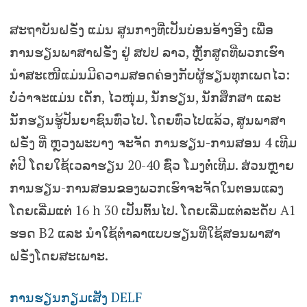
ສະຖາບັນຝຣັ່ງ ແມ່ນ ສູນກາງທີ່ເປັນບ່ອນອ້າງອີງ ເພື່ອ
ການຮຽນພາສາຝຣັ່ງ ຢູ່ ສປປ ລາວ, ຫຼັກສູດທີ່ພວກເຮົາ
ນໍາສະເໜີແມ່ນມີຄວາມສອດຄ່ອງກັບຜູ້ຮຽນທຸກເພດໄວ:
ບໍ່ວ່າຈະແມ່ນ ເດັກ, ໄວໜຸ່ມ, ນັກຮຽນ, ນັກສຶກສາ ແລະ
ນັກຮຽນຮູ້ປັນຍາຊົນທົ່ວໄປ. ໂດຍທົ່ວໄປແລ້ວ, ສູນພາສາ
ຝຣັ່ງ ທີ່ ຫຼວງພະບາງ ຈະຈັດ ການຮຽນ-ການສອນ 4 ເທີມ
ຕໍ່ປີ ໂດຍໃຊ້ເວລາຮຽນ 20-40 ຊົ່ວ ໂມງຕໍ່ເທີມ. ສ່ວນຫຼາຍ
ການຮຽນ-ການສອນຂອງພວກເຮົາຈະຈັດໃນຕອນແລງ
ໂດຍເລີ່ມແຕ່ 16 h 30 ເປັນຕົ້ນໄປ. ໂດຍເລີ່ມແຕ່ລະດັບ A1
ຮອດ B2 ແລະ ນຳໃຊ້ຕຳລາແບບຮຽນທີ່ໃຊ້ສອນພາສາ
ຝຣັ່ງໂດຍສະເພາະ.
ການຮຽນກຽມເສັງ DELF