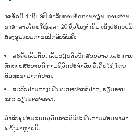
ຈະຈັດມີ 4 ເທີມຕໍ່ປີ ສຳລັບການຈັດການຮຽນ-ການສອນ
ພາສາລາວໂດຍໃຊ້ເວລາ 20 ຊົ່ວໂມງຕໍ່ເທີມ ເຊິ່ງປະກອບມີ
ສອງຮູບແບບການເຝິກອົບຮົມຄື:
ລະດັບເລີ້ມຕົ້ນ: ເລີ່ມຮຽນຕົວອັກສອນລາວ ແລະ ການ
ທັກທາຍສະບາຍດີ ຕາມຊີວິດປະຈຳວັນ ທີ່ເຄີຍໃຊ້ ໂດຍ
ສົນທະນາປາກຕໍ່ປາກ.
ລະດັບປານກາງ: ສົນທະນາປາກຕໍ່ປາກ, ຮຽນອ່ານ
ແລະ ຂຽນພາສາລາວ.
ສຳລັບຄູສອນແມ່ນຄູຄົນລາວທີ່ມີປະສົບການສອນພາສາ
ຝຣັ່ງມາຫຼາຍປີ.