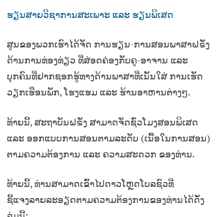
ຮຽນສາຍວິຊາການສະເພາະ ແລະ ຮຽນພິເສດ
ສູນຂອງພວກເຮົາໄດ້ຈັດ ການຮຽນ-ການສອນພາສາຝຣັ່ງ
ດ້ານການທ່ອງທ່ຽວ ທີ່ສ່ອດຄ່ອງກັບຄູ-ອາຈານ ແລະ
ບຸກຄົນທີ່ຢາກຊອກຮູ້ທາງດ້ານພາສາທີ່ເນັ້ນໃສ່ ການເຮັດ
ວຽກເຮືອນພັກ, ໂຮງແຮມ ແລະ ຮ້ານອາຫານຕ່າງໆ.
ທ້າຍນີ້, ສະຖາບັນຝຣັ່ງ ສາມາດຈັດຊົ່ວໂມງສອນພິເສດ
ແລະ ອອກແບບການສອນຕາມລະດັບ (ເນື້ອໃນການສອນ)
ຕາມຄວາມຕ້ອງການ ແລະ ຄວາມສະດວກ ຂອງທ່ານ.
ທ້າຍນີ້, ທ່ານສາມາດເຂົ້າໄປດາວໂຫຼດໂບລຊົວທີ່
ຊີ້ແຈງລາຍລະອຽດຕາມຄວາມຕ້ອງການຂອງທ່ານໄດ້ດັ່ງ
ລຸ່ມນີ້: