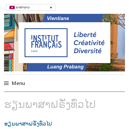
ພາສາລາວ
ສະຖາບັນຝຣັ່ງ
Language Courses & cultral events in
Laos
Menu
Skip
ຮຽນພາສາຝຣັ່ງທົ່ວໄປ
to
content
ຮຽນພາສາຝຣັ່ງທົ່ວໄປ