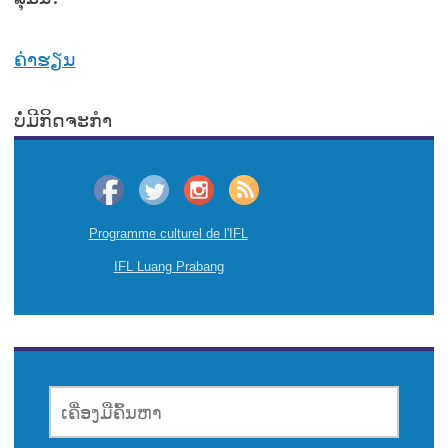
ຄ່າຮຽນ
ບໍ່ມີກິດຈະກໍາ
Programme culturel de l'IFL
IFL Luang Prabang
ເຄື່ອງມື
ຄົ້ນຫາ