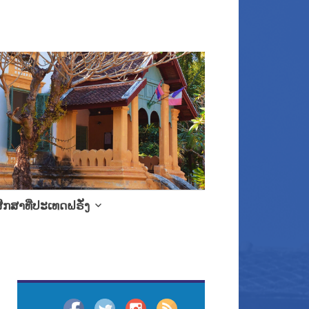
ຶກສາທີ່ປະເທດຝຣັ່ງ