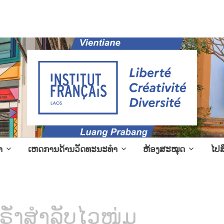
l events in Laos
າ
ເຫດການດ້ານວັດທະນະທຳ
ຫ້ອງສະໝຸດ
ໄປສ
່ງສຳລັບໄວໜຸ່ມ