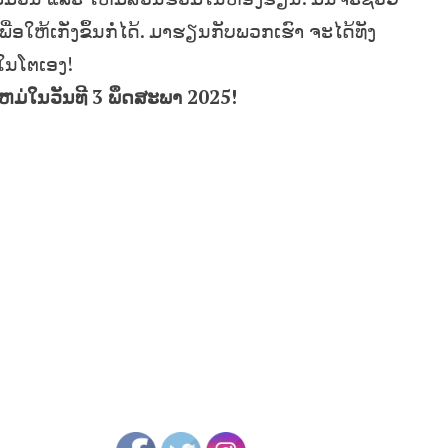
ໃຫ້ເກັ່ງຂຶ້ນກໍ່ໄດ້. ມາຮຽນກັບພວກເຮົາ ຈະໄດ້ທັງ
ໃນໂຕເອງ!
ໃຫມ່ໃນວັນທີ 3 ພຶດສະພາ 2025!