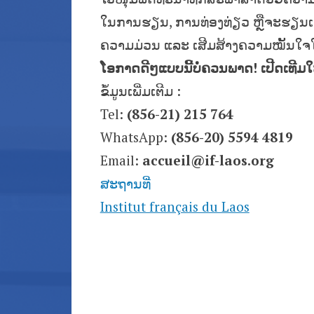
ໃນການຮຽນ, ການທ່ອງທ່ຽວ ຫຼືຈະຮຽນເພື່ອ
ຄວາມມ່ວນ ແລະ ເສີມສ້າງຄວາມໝັ້ນໃຈ
ໂອກາດດີໆແບບນີ້ບໍ່ຄວນພາດ! ເປີດເທີມ
ຂໍ້ມູນເພີ່ມເຕີມ :
Tel:
(856-21) 215 764
WhatsApp:
(856-20) 5594 4819
Email:
accueil@if-laos.org
ສະຖານທີ່
Institut français du Laos