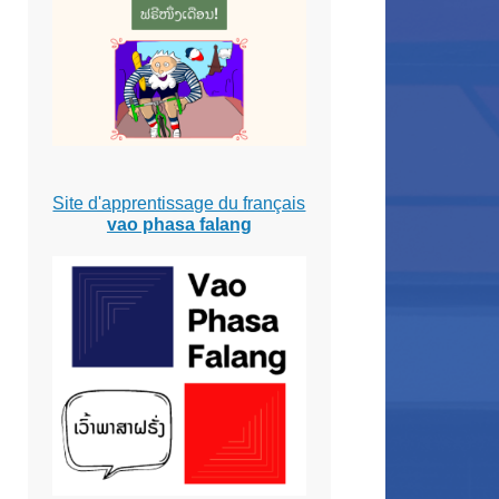
Site d'apprentissage du français
vao phasa falang