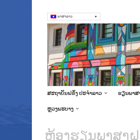
ພາສາລາວ
ສະຖາບັນຝຣັ່ງ
Language Courses & cultra
Skip
ສະຖາບັນຝຣັ່ງ ປະຈໍາລາວ
ຮຽນພາສ
to
content
ຫຼວງພະບາງ
ຫ້ອງຮຽນພາສາຝຣັ