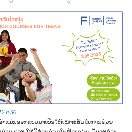
19 h 30
ຮົາແມ່ນອອກແບບມາເພື່ອໃຫ້ເໝາະສົມໃນການຊ່ວຍ
່ວນ ແລະ ໃຫ້ມີສ່ວນຮ່ວມໃນຫ້ອງຮຽນ. ມັນຈະຊ່ວຍ