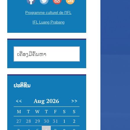
Programme culturel de l'IFL
IFL Luang Prabang
ເຄື່ອງມື
ຄົ້ນຫາ
ປະຕິທິນ
<<
Aug 2026
>>
M
T
W
T
F
S
S
27
28
29
30
31
1
2