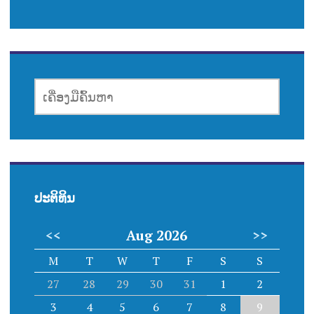
ເຄື່ອງມື
ຄົ້ນຫາ
ປະຕິທິນ
<<
Aug 2026
>>
M
T
W
T
F
S
S
27
28
29
30
31
1
2
3
4
5
6
7
8
9