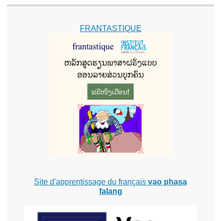
FRANTASTIQUE
Site d'apprentissage du français
vao phasa
falang