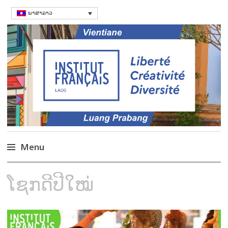
ພາສາລາວ
ສະຖາບັນຝຣັ່ງ
Language Courses & cultral events in
Laos
Menu
Skip
ໂຊກດີປີໃໝ່
to
content