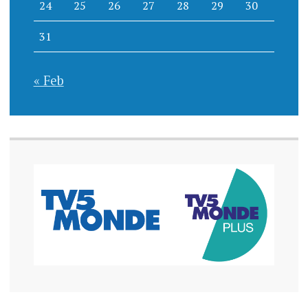
24
25
26
27
28
29
30
31
« Feb