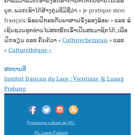
ຢ່າລືມວ່າພວກເຮົາຍັງຮັກສາການຕິດຕໍ່ກັບທ່ານໃນເຟສ
ບຸກ. ພວກເຮົາໄດ້ສ້າງກຸ່ມທີ່ມີຊື່ວ່າ « je pratique mon
français/ຂ້ອຍຝຶກລະດັບພາສາຝຣັ່ງຂອງຂ້ອຍ » ແລະ ຂໍ
ເຊີນຊວນທຸກທ່ານໄປສະໝັກເຂົ້າເປັນສະມາຊິກໄດ້, ເພື່ອ
ຝຶກຮຽນ ແລະ ຄົ້ນຄ້ວາ «
Culturecheznous
» ແລະ
«
Culturethèque »
ສະຖານທີ່
Institut français du Laos : Vientiane & Luang
Prabang
Programme culturel de l'IFL
IFL Luang Prabang