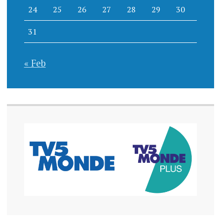
24
25
26
27
28
29
30
31
« Feb