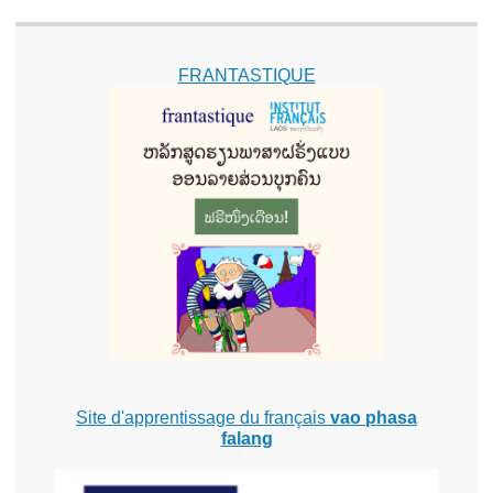
FRANTASTIQUE
Site d'apprentissage du français
vao phasa
falang