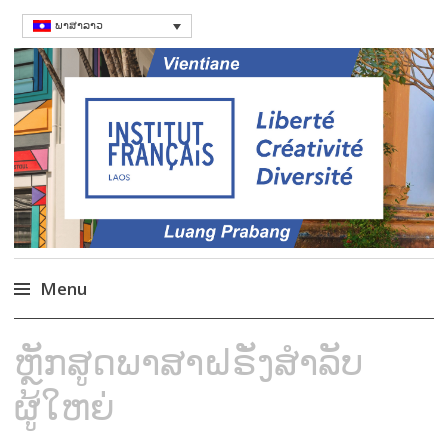
ພາສາລາວ
ສະຖາບັນຝຣັ່ງ
Language Courses & cultral events in
Laos
Menu
Skip
ຫຼັກສູດພາສາຝຣັ່ງສຳລັບ
to
content
ຜູ້ໃຫຍ່