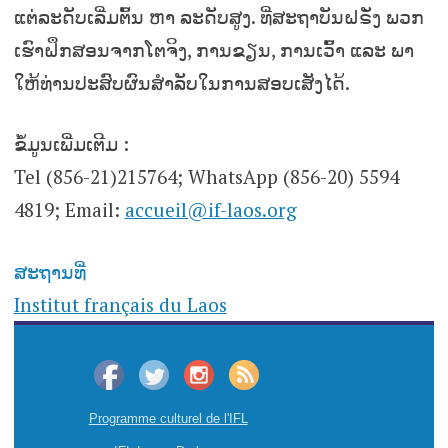
ແຕ່ລະດັບເລີ່ມຕົ້ນ ຫາ ລະດັບສູງ. ທີ່ສະຖາບັນຝຣັ່ງ ພວກ
ເຮົາຝຶກສອນຈາກໂຕຈິງ, ການຂຽນ, ການເວົ້າ ແລະ ພາ
ໃຫ້ທ່ານປະສົບຜົນສຳລັບໃນການສອບເສັງໄດ້.
ຂໍ້ມູນເພີ່ມເຕີມ :
Tel (856-21)215764; WhatsApp (856-20) 5594
4819; Email:
accueil@if-laos.org
ສະຖານທີ່
Institut français du Laos
Programme culturel de l'IFL