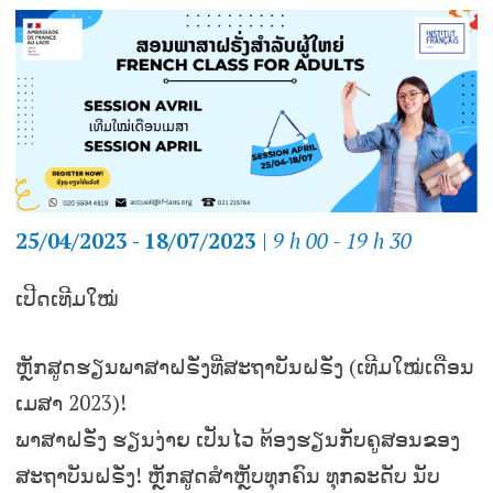
25/04/2023 - 18/07/2023
|
9 h 00 - 19 h 30
ເປີດເທີມໃໝ່
ຫຼັກສູດຮຽນພາສາຝຣັ່ງທີ່ສະຖາບັນຝຣັ່ງ (ເທີມໃໝ່ເດືອນ
ເມສາ 2023)!
ພາສາຝຣັ່ງ ຮຽນງ່າຍ ເປັນໄວ ຕ້ອງຮຽນກັບຄູສອນຂອງ
ສະຖາບັນຝຣັ່ງ! ຫຼັກສູດສຳຫຼັບທຸກຄົນ ທຸກລະດັບ ນັບ