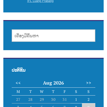
IFL Luang Prabang
ເຄື່ອງມື
ຄົ້ນຫາ
ປະຕິທິນ
<<
Aug 2026
>>
M
T
W
T
F
S
S
27
28
29
30
31
1
2