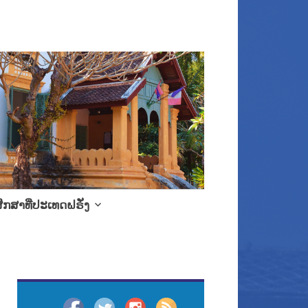
ຶກສາທີ່ປະເທດຝຣັ່ງ