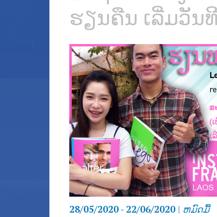
ຮຽນຄືນ ເລີ່ມວັນທີ 
28/05/2020 - 22/06/2020
|
ຫມົດ​ມື້