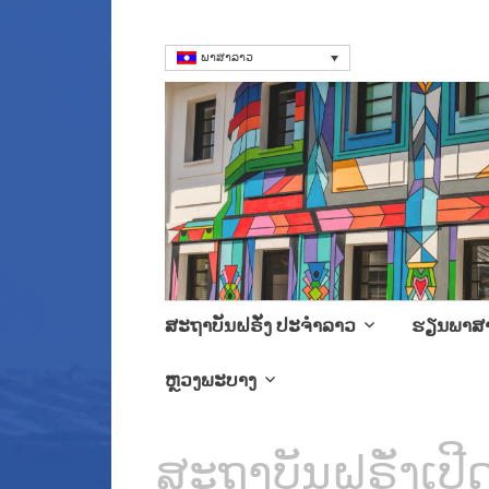
ພາສາລາວ
ສະຖາບັນຝຣັ່ງ
Language Courses & cultra
Skip
ສະຖາບັນຝຣັ່ງ ປະຈໍາລາວ
ຮຽນພາສ
to
content
ຫຼວງພະບາງ
ສະຖາບັນຝຣັ່ງເປີດ