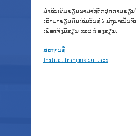
ສໍາລັບເທີມຮຽນພາສາທີ່ຖືກຢຸດການຮຽນ
ເຂົ້າມາຮຽນຄືນເລີ່ມວັນທີ 2 ມິຖຸນາເປັນ
ເພື່ອແຈ້ງມື້ຮຽນ ແລະ ຫ້ອງຮຽນ.
ສະຖານທີ່
Institut français du Laos