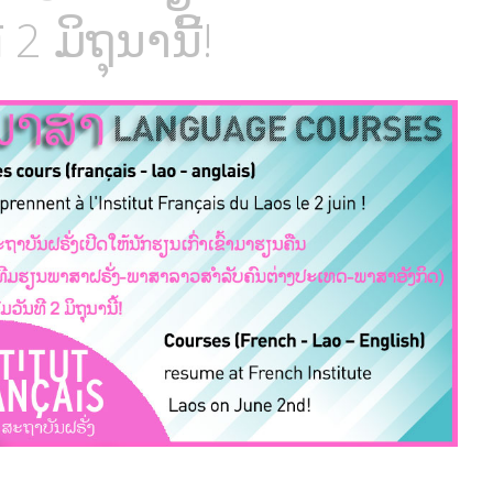
2 ມິຖຸນານີ້!