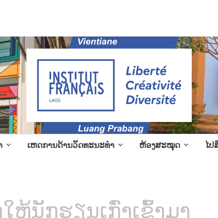
l events in Laos
າ
ເຫດການດ້ານວັດທະນະທຳ
ຫ້ອງສະໝຸດ
ໄປສ
ໃຫ້ນັກຮຽນເກົ່າເຂົ້າມາ