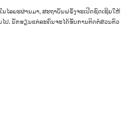
ໃນໄລຍະຜ່ານມາ, ສະຖາບັນຝຣັ່ງຈະເປີດຊົດເຊີຍໃຫ້
ຕົ້ນໄປ. ນັກຮຽນແຕ່ລະຄົນຈະໄດ້ຮັບການຕິດຕໍ່ສ່ວນຕົວ