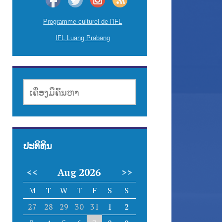
Programme culturel de l'IFL
IFL Luang Prabang
ເຄື່ອງມື
ຄົ້ນຫາ
ປະຕິທິນ
<<
Aug 2026
>>
M
T
W
T
F
S
S
27
28
29
30
31
1
2