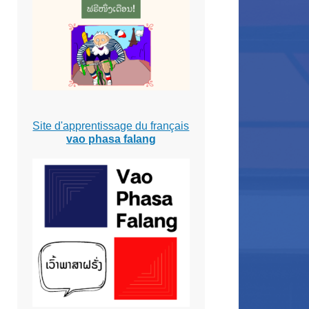
Site d'apprentissage du français
vao phasa falang