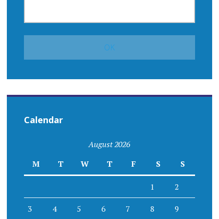
Calendar
August 2026
M
T
W
T
F
S
S
1
2
3
4
5
6
7
8
9