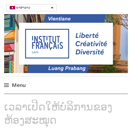
ພາສາລາວ
ສະຖາບັນຝຣັ່ງ
Language Courses & cultral events in
Laos
Menu
Skip
ເວລາເປີດໃຫ້ບໍລິການຂອງ
to
content
ຫ້ອງສະໝຸດ