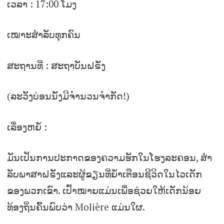
ເວລາ : 17:00 ໂມງ
ເໝາະສຳລັບທຸກຄົນ
ສະຖານທີ່ : ສະຖາບັນຝຣັ່ງ
(ລະວັງບ່ອນນັ່ງມີຈໍານວນຈຳກັດ!)
ເລື່ອງຫຍໍ້ :
ມັນເປັນການປະກາດຂອງຄວາມຮັກໃນໂຮງລະຄອນ, ສໍາ
ລັບພາສາຝຣັ່ງແລະຜູ້ຂຽນທີ່ຍ້ຳເຕືອນຊີວິດໃນໄວເດັກ
ຂອງພວກເຂົາ. ເປົ້າໝາຍແມ່ນເພື່ອຊ່ວຍໃຫ້ເດັກນ້ອຍ
ທ້ອງຖິ່ນຄົ້ນພົບວ່າ Molière ແມ່ນໃຜ.