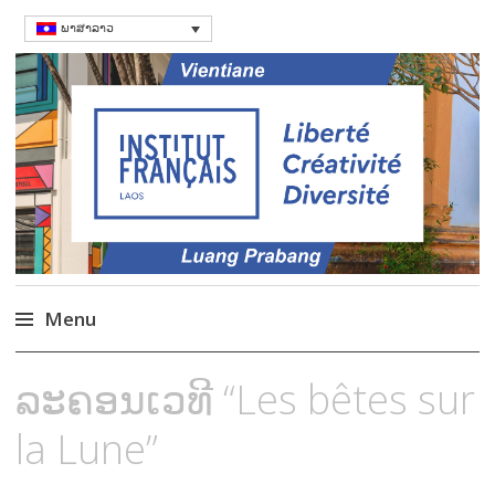
ພາສາລາວ
ສະຖາບັນຝຣັ່ງ
Language Courses & cultral events in
Laos
Menu
Skip
ລະຄອນເວທີ “Les bêtes sur
to
content
la Lune”