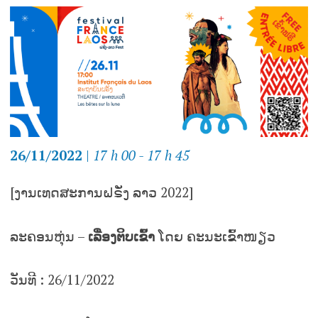
26/11/2022
|
17 h 00 - 17 h 45
[ງານເທດສະການຝຣັ່ງ ລາວ 2022]
ລະຄອນຫຸ່ນ –
ເລື່ອງຕິບເຂົ້າ
ໂດຍ ຄະນະເຂົ້າໜຽວ
ວັນທີ : 26/11/2022