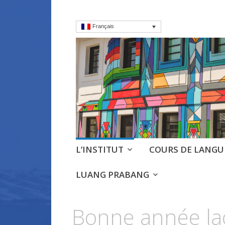
Français
Institut frança
Cours, culture et débats d'
Aller
L’INSTITUT
COURS DE LANGU
au
contenu
LUANG PRABANG
principal
Bonne année la