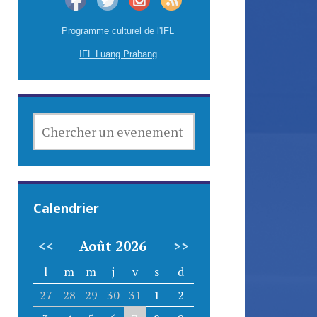
Programme culturel de l'IFL
IFL Luang Prabang
CHERCHER
UN
EVENEMENT
Calendrier
<<
Août 2026
>>
l
m
m
j
v
s
d
27
28
29
30
31
1
2