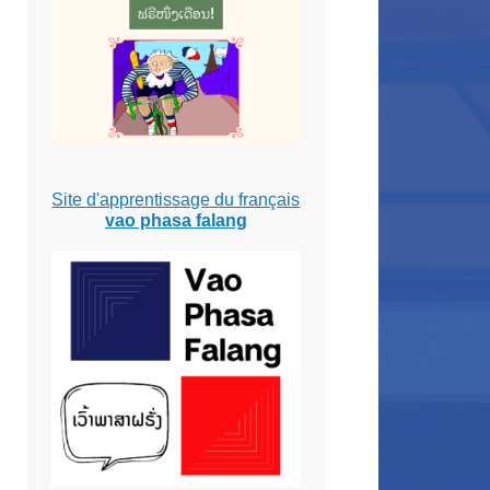
Site d'apprentissage du français
vao phasa falang