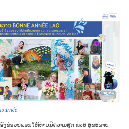
 journée
ັ່ງຂໍອວຍພອນໃຫ້ທ່ານມີຄວາມສຸກ ແລະ ສຸຂະພາບ