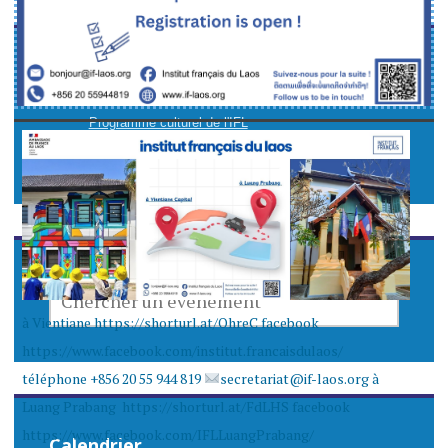
Programme culturel de l'IFL
IFL Luang Prabang
CHERCHER
UN
à Vientiane https://shorturl.at/OhreC facebook
EVENEMENT
https://www.facebook.com/institut.francaisdulaos/
téléphone +856 20 55 944 819
secretariat@if-laos.org à
Luang Prabang https://shorturl.at/FdLHS facebook
https://www.facebook.com/IFLLuangPrabang/
Calendrier