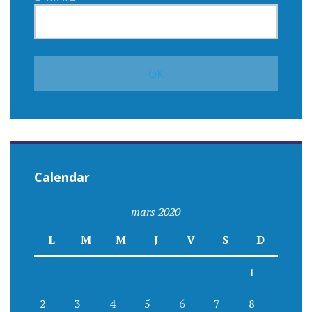
Calendar
mars 2020
L
M
M
J
V
S
D
1
2
3
4
5
6
7
8