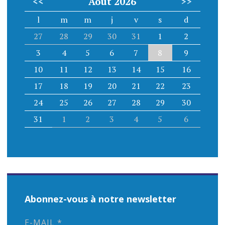
e
<<
Août 2026
>>
s
l
m
m
j
v
s
d
27
28
29
30
31
1
2
a
3
4
5
6
7
8
9
r
10
11
12
13
14
15
16
17
18
19
20
21
22
23
t
24
25
26
27
28
29
30
i
31
1
2
3
4
5
6
c
l
e
Abonnez-vous à notre newsletter
s
E-MAIL
*