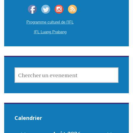
a
v
Programme culturel de l'IFL
i
IFL Luang Prabang
g
a
t
CHERCHER
i
UN
EVENEMENT
o
n
d
Calendrier