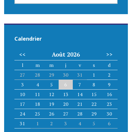
n
EVENEMENT
d
e
l
Calendrier
’
<<
Août 2026
>>
a
l
m
m
j
v
s
d
r
27
28
29
30
31
1
2
t
3
4
5
6
7
8
9
i
10
11
12
13
14
15
16
17
18
19
20
21
22
23
c
24
25
26
27
28
29
30
l
31
1
2
3
4
5
6
e