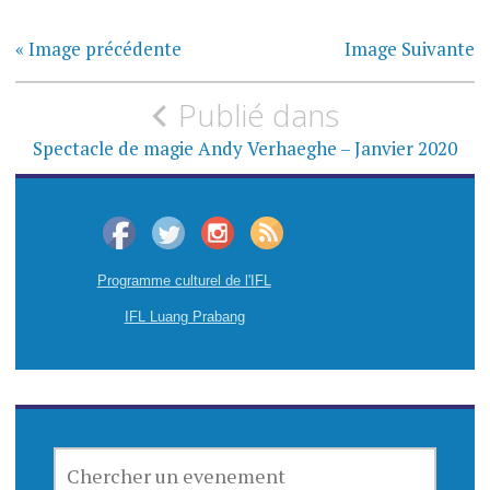
« Image précédente
Image Suivante
N
Publié dans
a
Spectacle de magie Andy Verhaeghe – Janvier 2020
v
i
g
Programme culturel de l'IFL
a
IFL Luang Prabang
t
i
o
CHERCHER
UN