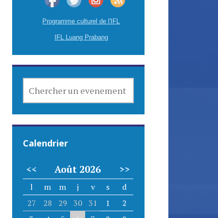
Programme culturel de l'IFL
IFL Luang Prabang
CHERCHER
UN
EVENEMENT
Calendrier
<<
Août 2026
>>
l
m
m
j
v
s
d
27
28
29
30
31
1
2