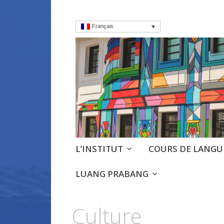
Français
Institut frança
Cours, culture et débats d'
Aller
L’INSTITUT
COURS DE LANGU
au
contenu
LUANG PRABANG
principal
Culture