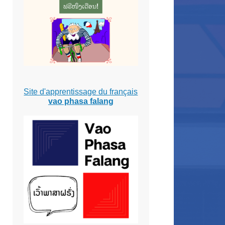
Site d'apprentissage du français
vao phasa falang