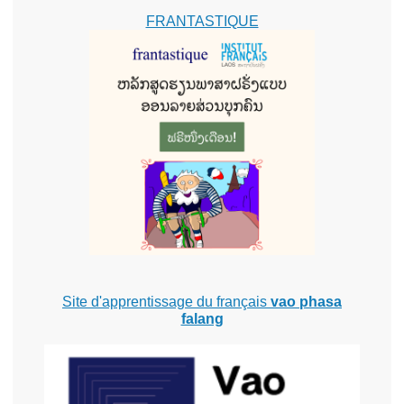
FRANTASTIQUE
Site d'apprentissage du français
vao phasa
falang