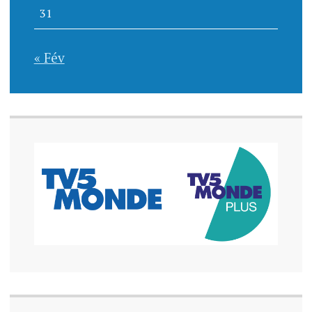
31
« Fév