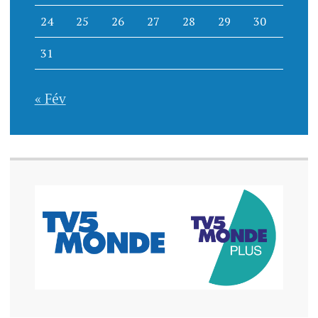
24
25
26
27
28
29
30
31
« Fév