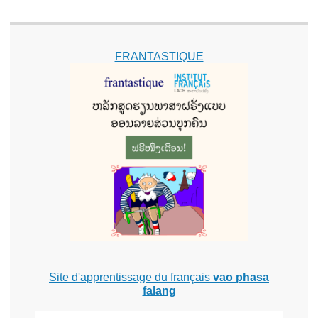
FRANTASTIQUE
Site d'apprentissage du français
vao phasa
falang