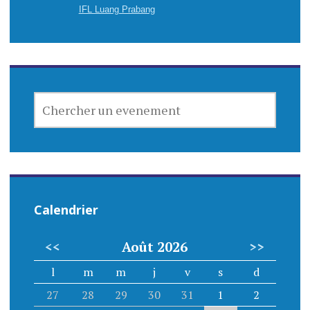
IFL Luang Prabang
CHERCHER
UN
EVENEMENT
Calendrier
<<
Août 2026
>>
l
m
m
j
v
s
d
27
28
29
30
31
1
2