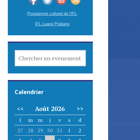
Programme culturel de l'IFL
IFL Luang Prabang
CHERCHER
UN
EVENEMENT
Calendrier
<<
Août 2026
>>
l
m
m
j
v
s
d
27
28
29
30
31
1
2