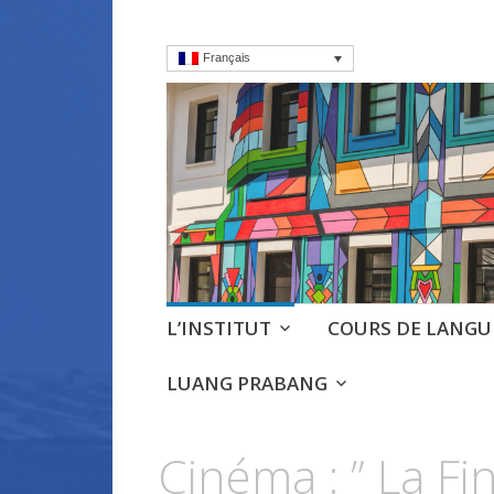
Français
Institut frança
Cours, culture et débats d'
Aller
L’INSTITUT
COURS DE LANGU
au
contenu
LUANG PRABANG
principal
Cinéma : ” La Fin