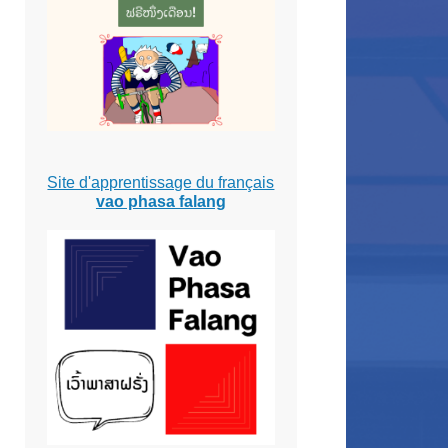
Site d'apprentissage du français
vao phasa falang