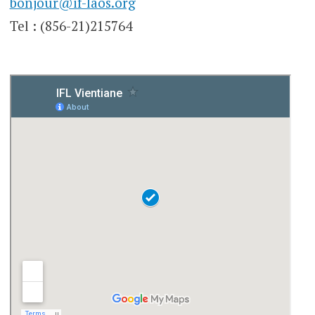
bonjour@if-laos.org
Tel : (856-21)215764