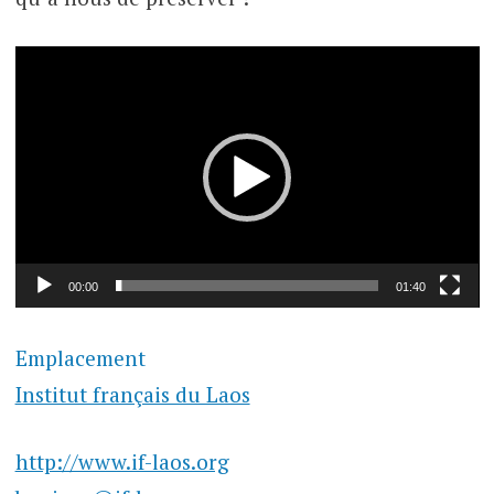
Lecteur
vidéo
00:00
01:40
Emplacement
Institut français du Laos
http://www.if-laos.org