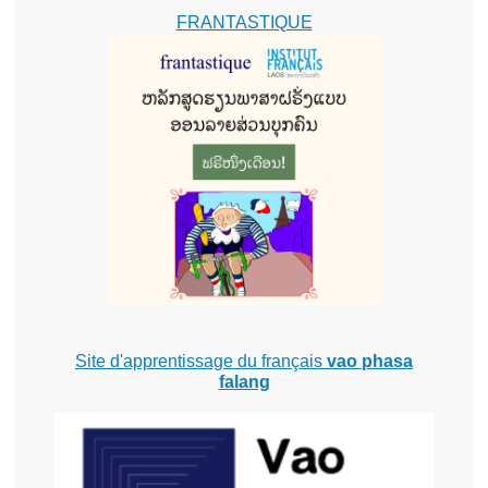
FRANTASTIQUE
Site d'apprentissage du français
vao phasa
falang