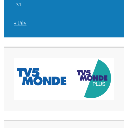
31
« Fév