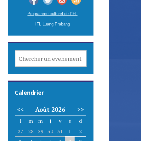
Programme culturel de l'IFL
IFL Luang Prabang
CHERCHER
UN
EVENEMENT
Calendrier
<<
Août 2026
>>
l
m
m
j
v
s
d
27
28
29
30
31
1
2