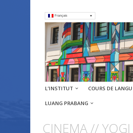
Français
Institut frança
Cours, culture et débats d'
Aller
L’INSTITUT
COURS DE LANGU
au
contenu
LUANG PRABANG
principal
CINEMA // YOGI