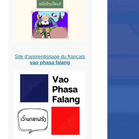
Site d'apprentissage du français
vao phasa falang