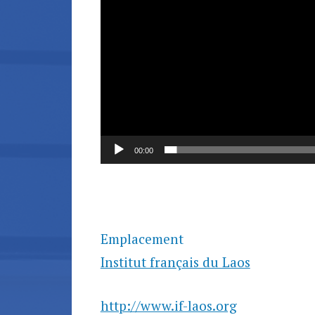
00:00
Emplacement
Institut français du Laos
http://www.if-laos.org