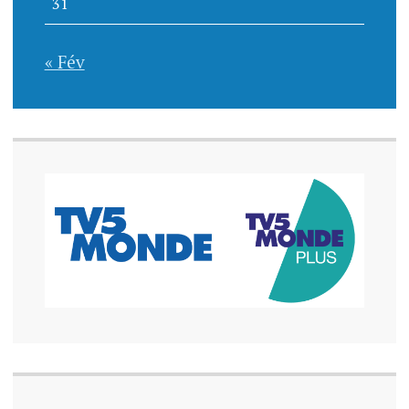
31
« Fév