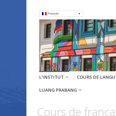
Français
Institut frança
Cours, culture et débats d'
Aller
L’INSTITUT
COURS DE LANGU
au
contenu
LUANG PRABANG
principal
Cours de françai