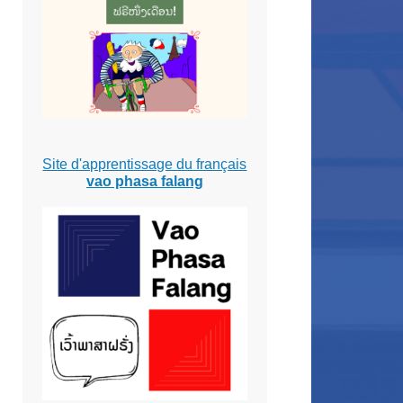
Site d'apprentissage du français
vao phasa falang