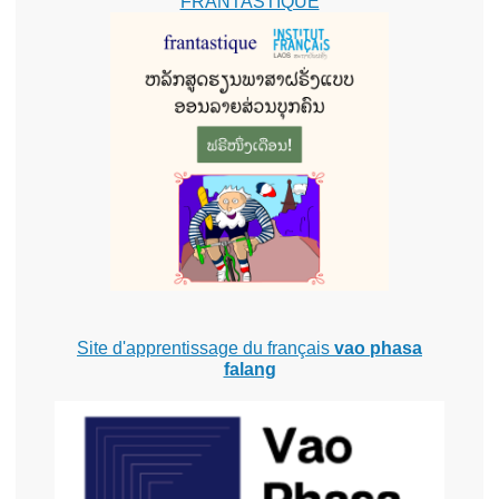
FRANTASTIQUE
Site d'apprentissage du français
vao phasa
falang