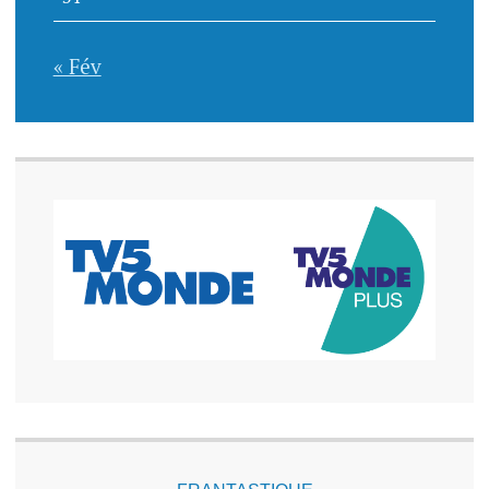
« Fév