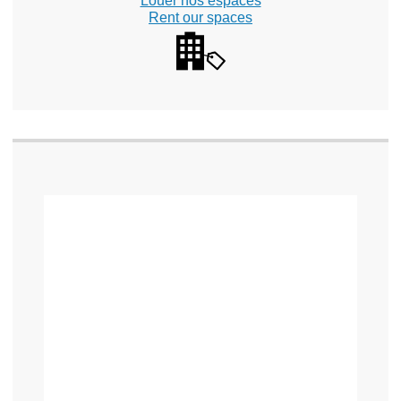
Louer nos espaces
Rent our spaces