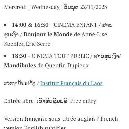
Mercredi | Wednesday | ວັນພຸດ 22/11/2023
14:00 & 16:30
– CINEMA ENFANT / ສາຍ
ຮູບເງົາ /
Bonjour le Monde
de Anne-Lise
Koehler, Éric Serre
18:30
– CINEMA TOUT PUBLIC / ສາຍຮູບເງົາ/
Mandibules
de Quentin Dupieux
ສະຖາບັນຝຣັ່ງ /
Institut Français du Laos
Entrée libre |ເຂົ້າຮັບຊົມຟຣີ| Free entry
Version française sous-titrée anglais / French
version English subtitles