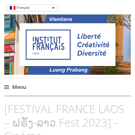
Français
Institut français du
Cours, culture et débats d'idées au Laos
Laos
Menu
Aller
[FESTIVAL FRANCE LAOS
au
contenu
– ຝຣັ່ງ-ລາວ Fest 2023] –
principal