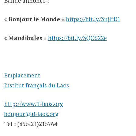
Bande annonce :
«
Bonjour le Monde
»
https://bit.ly/3ujIrD1
«
Mandibules
»
https://bit.ly/3QO522e
Emplacement
Institut français du Laos
http://www.if-laos.org
bonjour@if-laos.org
Tel : (856-21)215764