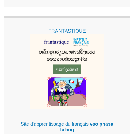
FRANTASTIQUE
Site d'apprentissage du français
vao phasa
falang