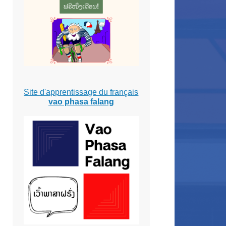
Site d'apprentissage du français
vao phasa falang