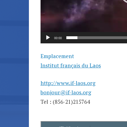
00:00
Emplacement
Institut français du Laos
http://www.if-laos.org
bonjour@if-laos.org
Tel : (856-21)215764