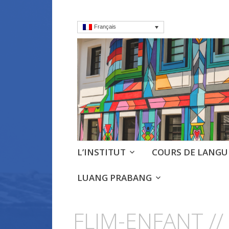
Français
Institut frança
Cours, culture et débats d'
Aller
L’INSTITUT
COURS DE LANGU
au
contenu
LUANG PRABANG
principal
FLIM-ENFANT /