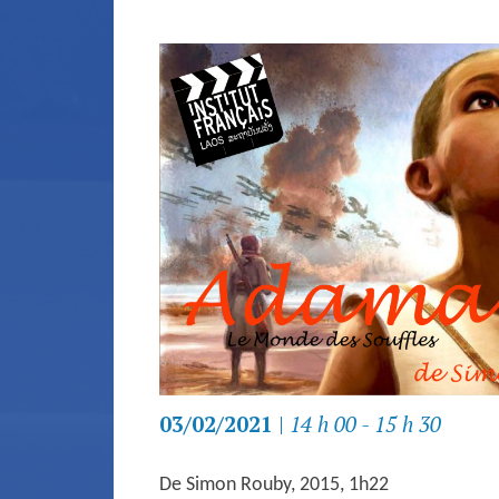
03/02/2021
|
14 h 00 - 15 h 30
De Simon Rouby,
2015,
1h22