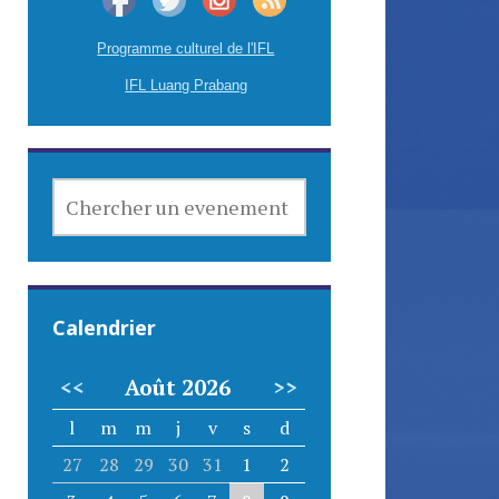
Programme culturel de l'IFL
IFL Luang Prabang
CHERCHER
UN
EVENEMENT
Calendrier
<<
Août 2026
>>
l
m
m
j
v
s
d
27
28
29
30
31
1
2