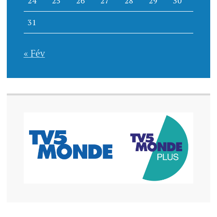
24
25
26
27
28
29
30
31
« Fév