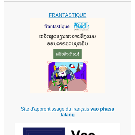
FRANTASTIQUE
Site d'apprentissage du français
vao phasa
falang